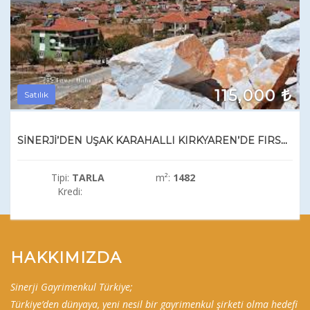
115,000
Satılık
SİNERJİ’DEN UŞAK KARAHALLI KIRKYAREN’DE FIRSAT SATILIK ARAZİ
Tipi:
TARLA
m²:
1482
Kredi:
HAKKIMIZDA
Sinerji Gayrimenkul Türkiye;
Türkiye’den dünyaya, yeni nesil bir gayrimenkul şirketi olma hedefi