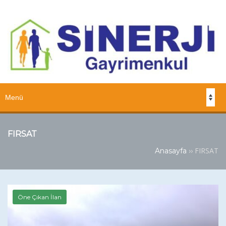
FIRSAT
››
FIRSAT
Anasayfa
Öne Çıkan İlan