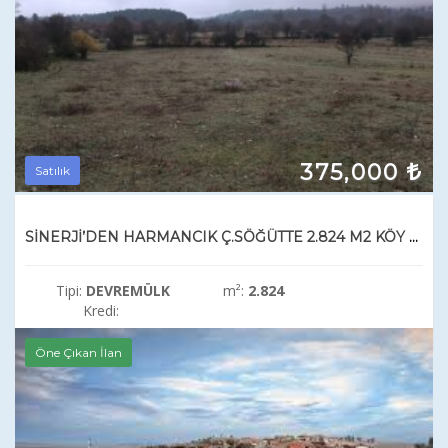
375,000
Satılık
SİNERJİ’DEN HARMANCIK Ç.SÖĞÜTTE 2.824 M2 KÖY DİBİ SATILIK BAHÇE
Tipi:
DEVREMÜLK
m²:
2.824
Kredi:
Öne Çıkan İlan