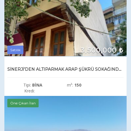
3,500,000
Satılık
SİNERJİ’DEN ALTIPARMAK ARAP ŞÜKRÜ SOKAĞINDA KOMPLE SATILIK BİNA
Tipi:
BINA
m²:
150
Kredi:
Öne Çıkan İlan