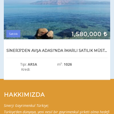
1,580,000
Satılık
SİNERJİ’DEN AVŞA ADASI’NDA İMARLI SATILIK MÜSTAKİL ARSA
Tipi:
ARSA
m²:
1026
Kredi:
HAKKIMIZDA
Sinerji Gayrimenkul Türkiye;
Türkiye’den dünyaya, yeni nesil bir gayrimenkul şirketi olma hedefi