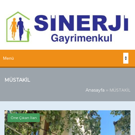
MÜSTAKİL
››
MÜSTAKİL
Anasayfa
Öne Çıkan İlan