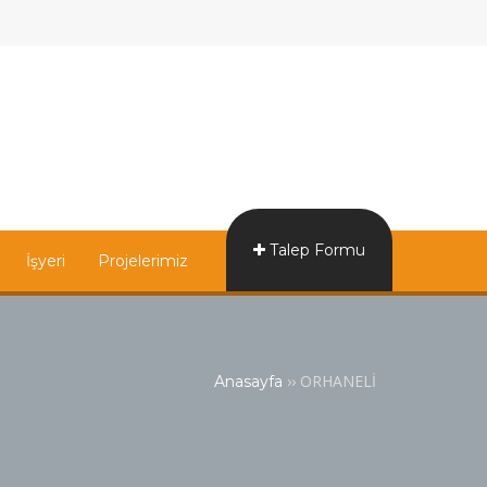
Talep Formu
İşyeri
Projelerimiz
››
ORHANELİ
Anasayfa