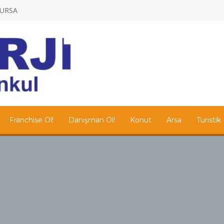
/BURSA
Franchise Ol!
Danışman Ol!
Konut
Arsa
Turistik