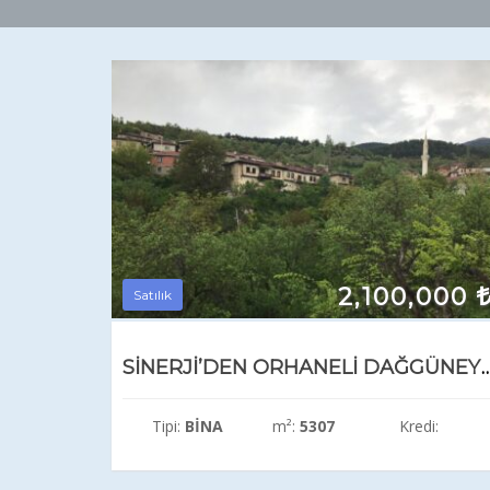
2,100,000
Satılık
SİNERJİ’DEN ORHANELİ DAĞGÜNEY’DE BAKIMLI SATI
Tipi:
BINA
m²:
5307
Kredi: