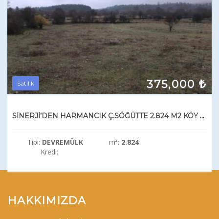
375,000
Satılık
SİNERJİ’DEN HARMANCIK Ç.SÖĞÜTTE 2.824 M2 KÖY DİBİ SATILIK BAHÇE
Tipi:
DEVREMÜLK
m²:
2.824
Kredi:
HAKKIMIZDA