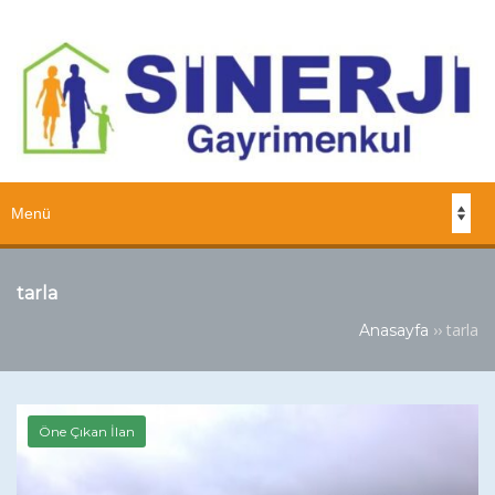
tarla
››
tarla
Anasayfa
Öne Çıkan İlan