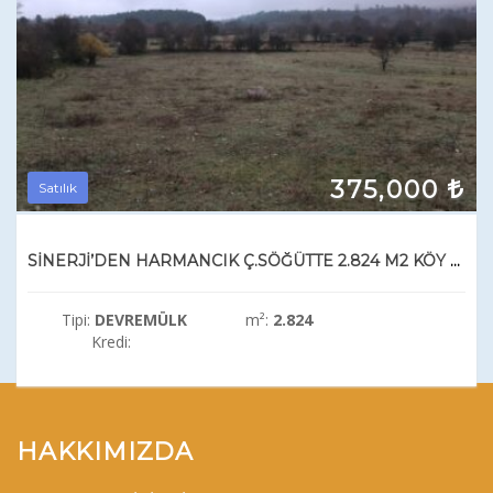
375,000
Satılık
SİNERJİ’DEN HARMANCIK Ç.SÖĞÜTTE 2.824 M2 KÖY DİBİ SATILIK BAHÇE
Tipi:
DEVREMÜLK
m²:
2.824
Kredi:
HAKKIMIZDA