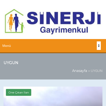
UYGUN
››
UYGUN
Anasayfa
Öne Çıkan İlan