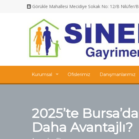
Görükle Mahallesi Mecidiye Sokak No: 12/B Nilüfer
Kurumsal
Ofislerimiz
Danışmanlarımız
2025’te Bursa’d
Daha Avantajlı?