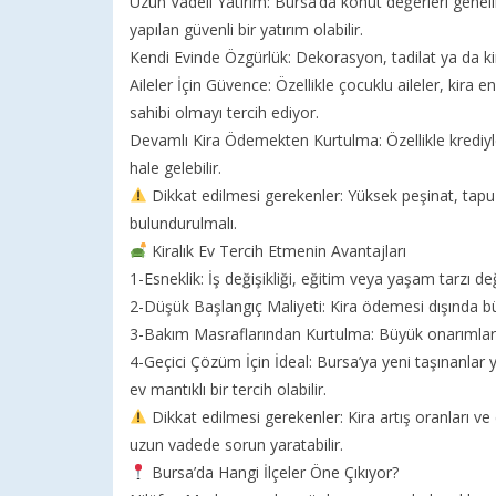
Uzun Vadeli Yatırım: Bursa’da konut değerleri genelli
yapılan güvenli bir yatırım olabilir.
Kendi Evinde Özgürlük: Dekorasyon, tadilat ya da kir
Aileler İçin Güvence: Özellikle çocuklu aileler, kir
sahibi olmayı tercih ediyor.
Devamlı Kira Ödemekten Kurtulma: Özellikle krediyl
hale gelebilir.
Dikkat edilmesi gerekenler: Yüksek peşinat, tapu 
bulundurulmalı.
Kiralık Ev Tercih Etmenin Avantajları
1-Esneklik: İş değişikliği, eğitim veya yaşam tarzı değ
2-Düşük Başlangıç Maliyeti: Kira ödemesi dışında b
3-Bakım Masraflarından Kurtulma: Büyük onarımlar ge
4-Geçici Çözüm İçin İdeal: Bursa’ya yeni taşınanlar ya
ev mantıklı bir tercih olabilir.
Dikkat edilmesi gerekenler: Kira artış oranları ve e
uzun vadede sorun yaratabilir.
Bursa’da Hangi İlçeler Öne Çıkıyor?