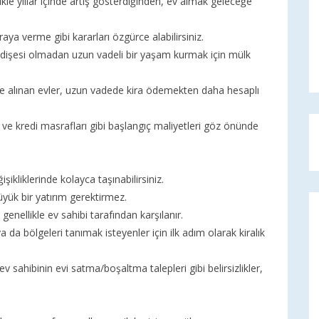
kle yıllar içinde artış gösterdiğinden, ev almak geleceğe
aya verme gibi kararları özgürce alabilirsiniz.
a endişesi olmadan uzun vadeli bir yaşam kurmak için mülk
e alınan evler, uzun vadede kira ödemekten daha hesaplı
ve kredi masrafları gibi başlangıç maliyetleri göz önünde
işikliklerinde kolayca taşınabilirsiniz.
üyük bir yatırım gerektirmez.
nellikle ev sahibi tarafından karşılanır.
 da bölgeleri tanımak isteyenler için ilk adım olarak kiralık
v sahibinin evi satma/boşaltma talepleri gibi belirsizlikler,