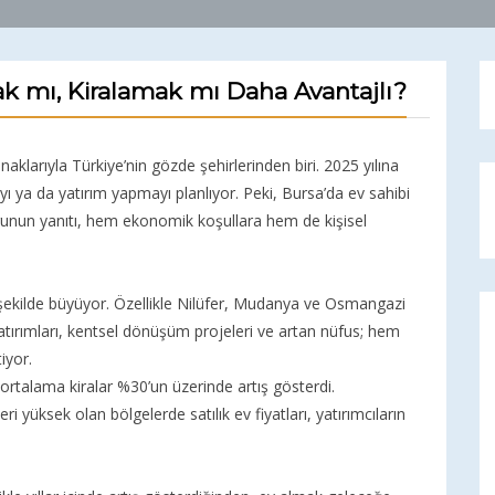
ak mı, Kiralamak mı Daha Avantajlı?
larıyla Türkiye’nin gözde şehirlerinden biri. 2025 yılına
ı ya da yatırım yapmayı planlıyor. Peki, Bursa’da ev sahibi
unun yanıtı, hem ekonomik koşullara hem de kişisel
ı şekilde büyüyor. Özellikle Nilüfer, Mudanya ve Osmangazi
atırımları, kentsel dönüşüm projeleri ve artan nüfus; hem
iyor.
de ortalama kiralar %30’un üzerinde artış gösterdi.
eri yüksek olan bölgelerde satılık ev fiyatları, yatırımcıların