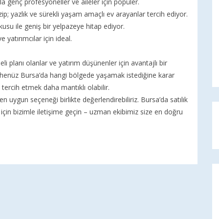
yla genç profesyoneller ve aileler için popüler.
p; yazlık ve sürekli yaşam amaçlı ev arayanlar tercih ediyor.
usu ile geniş bir yelpazeye hitap ediyor.
e yatırımcılar için ideal.
i planı olanlar ve yatırım düşünenler için avantajlı bir
, henüz Bursa’da hangi bölgede yaşamak istediğine karar
v tercih etmek daha mantıklı olabilir.
en uygun seçeneği birlikte değerlendirebiliriz. Bursa’da satılık
 için bizimle iletişime geçin – uzman ekibimiz size en doğru