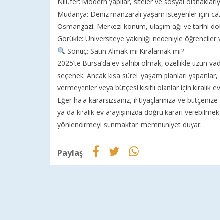
Nilüfer: Modern yapılar, siteler ve sosyal olanakları
Mudanya: Deniz manzaralı yaşam isteyenler için cazi
Osmangazi: Merkezi konum, ulaşım ağı ve tarihi dok
Görükle: Üniversiteye yakınlığı nedeniyle öğrenciler v
Sonuç: Satın Almak mı Kiralamak mı?
2025’te Bursa’da ev sahibi olmak, özellikle uzun vadel
seçenek. Ancak kısa süreli yaşam planları yapanlar
vermeyenler veya bütçesi kısıtlı olanlar için kiralık e
Eğer hala kararsızsanız, ihtiyaçlarınıza ve bütçenize 
ya da kiralık ev arayışınızda doğru kararı verebilmek
yönlendirmeyi sunmaktan memnuniyet duyar.
Paylaş