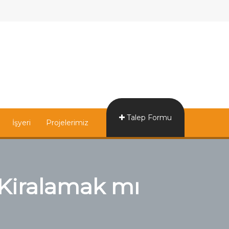
Talep Formu
İşyeri
Projelerimiz
 Kiralamak mı