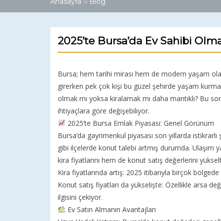
››
Anasayfa
Blog
2025’te Bursa’da Ev Sahibi Olm
Bursa; hem tarihi mirası hem de modern yaşam olanak
girerken pek çok kişi bu güzel şehirde yaşam kurmay
olmak mı yoksa kiralamak mı daha mantıklı? Bu sor
ihtiyaçlara göre değişebiliyor.
2025’te Bursa Emlak Piyasası: Genel Görünüm
Bursa’da gayrimenkul piyasası son yıllarda istikrarl
gibi ilçelerde konut talebi artmış durumda. Ulaşım y
kira fiyatlarını hem de konut satış değerlerini yükselt
Kira fiyatlarında artış: 2025 itibarıyla birçok bölge
Konut satış fiyatları da yükselişte: Özellikle arsa değ
ilgisini çekiyor.
Ev Satın Almanın Avantajları