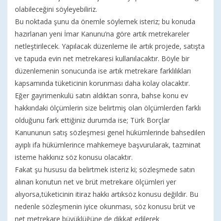
olabileceğini söyleyebiliriz.
Bu noktada şunu da önemle söylemek isteriz; bu konuda
hazırlanan yeni İmar Kanunu’na göre artık metrekareler
netleştirilecek. Yapılacak düzenleme ile artık projede, satışta
ve tapuda evin net metrekaresi kullanılacaktır. Böyle bir
düzenlemenin sonucunda ise artık metrekare farklılıkları
kapsamında tüketicinin korunması daha kolay olacaktır.
Eğer gayrimenkulü satın aldıktan sonra, bahse konu ev
hakkındaki ölçümlerin size belirtmiş olan ölçümlerden farklı
olduğunu fark ettiğiniz durumda ise; Türk Borçlar
Kanununun satış sözleşmesi genel hükümlerinde bahsedilen
ayıplı ifa hükümlerince mahkemeye başvurularak, tazminat
isteme hakkınız söz konusu olacaktır.
Fakat şu hususu da belirtmek isteriz ki; sözleşmede satın
alınan konutun net ve brüt metrekare ölçümleri yer
alıyorsa,tüketicinin itiraz hakkı artıksöz konusu değildir. Bu
nedenle sözleşmenin iyice okunması, söz konusu brüt ve
net metrekare büyüklüğüne de dikkat edilerek