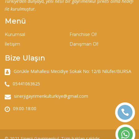
Türkiye’den dünyaya, yeni nesil bir gayrimenkul şirketi olma hedefi
ile kurulmuştur.
Menü
Kurumsal
Franchise Ol!
İletişim
Danışman Ol!
Bize Ulaşın
Görükle Mahallesi Mecidiye Sokak No: 12/B Nilüfer/BURSA
05441063625
sinerjigayrimenkulturkiye@gmail.com
09:00-18:00
© 2021 Sinerji Gayrimenkul. Tüm hakları saklıdır.