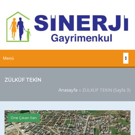
ZÜLKÜF TEKİN
››
ZÜLKÜF TEKİN
(Sayfa 3)
Anasayfa
Öne Çıkan İlan