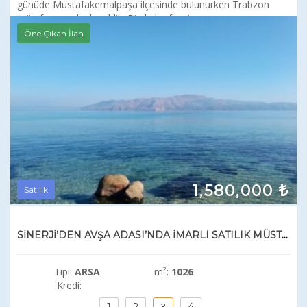
günüde Mustafakemalpaşa ilçesinde bulunurken Trabzon
ürün fuarına denk geldik. Bizde bu fırsatı...
Öne Çıkan İlan
1,580,000
Satılık
SİNERJİ’DEN AVŞA ADASI’NDA İMARLI SATILIK MÜSTAKİL ARSA
Tipi:
ARSA
m²:
1026
Kredi:
3
1
2
4