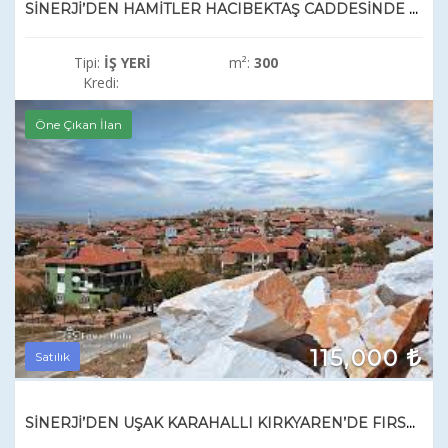
SİNERJİ’DEN HAMİTLER HACIBEKTAŞ CADDESİNDE KİRALIK İŞ YERİ
Tipi:
İŞ YERI
m²:
300
Kredi:
Öne Çıkan İlan
115,000
Satılık
SİNERJİ’DEN UŞAK KARAHALLI KIRKYAREN’DE FIRSAT SATILIK ARAZİ