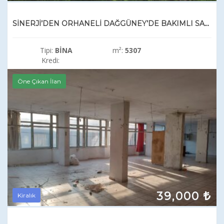
SİNERJİ’DEN ORHANELİ DAĞGÜNEY’DE BAKIMLI SATILIK CEVİZ BAHÇESİ
Tipi:
BINA
m²:
5307
Kredi:
Öne Çıkan İlan
39,000
Kiralık