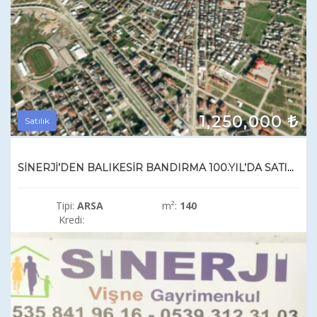
1,250,000
Satılık
SİNERJİ’DEN BALIKESİR BANDIRMA 100.YIL’DA SATILIK İMARLI ARSALAR
Tipi:
ARSA
m²:
140
Kredi: