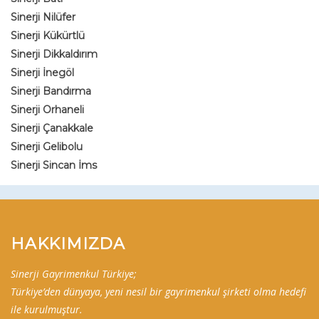
Sinerji Nilüfer
Sinerji Kükürtlü
Sinerji Dikkaldırım
Sinerji İnegöl
Sinerji Bandırma
Sinerji Orhaneli
Sinerji Çanakkale
Sinerji Gelibolu
Sinerji Sincan İms
HAKKIMIZDA
Sinerji Gayrimenkul Türkiye;
Türkiye’den dünyaya, yeni nesil bir gayrimenkul şirketi olma hedefi
ile kurulmuştur.