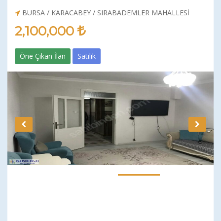
BURSA
/
KARACABEY
/
SIRABADEMLER MAHALLESI
2,100,000
Öne Çıkan İlan
Satılık