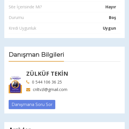
Site İçerisinde Mi?
Hayır
Durumu
Boş
Kredi Uygunluk
Uygun
Danışman Bilgileri
ZÜLKÜF TEKİN
0 544 106 36 25
cnltvzl@gmail.com
Danışmana Soru Sor