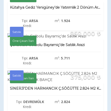
Kütahya Gediz Yenigüney’de Yatırımlık 2 Dönüm Arazi
Tipi:
ARSA
m²:
1.924
Kredi:
Satılık
850,000
Öne Çıkan İlan
Çanakkale Gelibolu Bayramiç’de Satılık Arazi
Tipi:
ARSA
m²:
5.711
Kredi:
Satılık
375,000
Öne Çıkan İlan
SİNERJİ’DEN HARMANCIK Ç.SÖĞÜTTE 2.824 M2 KÖY DİBİ SATILIK BAHÇE
Tipi:
DEVREMÜLK
m²:
2.824
Kredi: