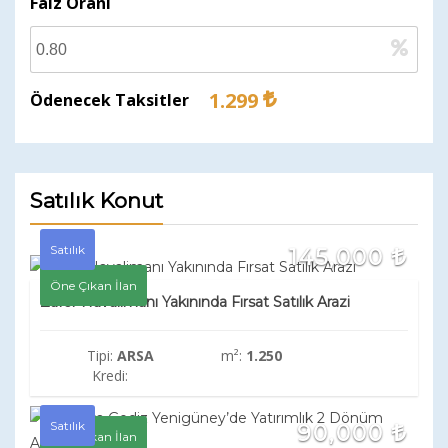
Faiz Oranı
1.299
Ödenecek Taksitler
Satılık Konut
Satılık
145,000
Öne Çıkan İlan
Zafer Havalimanı Yakınında Fırsat Satılık Arazi
Tipi:
ARSA
m²:
1.250
Kredi:
Satılık
90,000
Öne Çıkan İlan